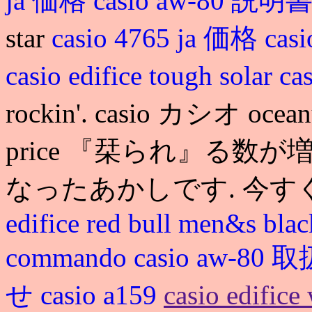
ja 価格
casio aw-80 説明
star
casio 4765 ja 価格
cas
casio edifice tough solar
ca
rockin'. casio カシオ oceanus
price 『栞られ』る
なったあかしです. 今す
edifice red bull men&s blac
commando
casio aw-8
せ
casio a159
casio edifice