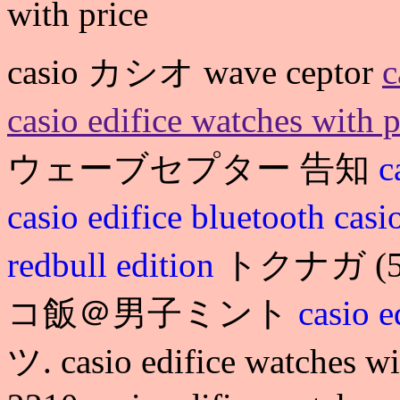
with price
casio カシオ wave ceptor
c
casio edifice watches with p
ウェーブセプター 告知
c
casio edifice bluetooth
cas
redbull edition
トクナガ (5
コ飯＠男子ミント
casio 
ツ. casio edifice watche