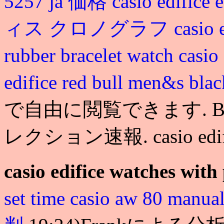
5257 ja 価格
casio edifi
ィス クロノグラフ
casio 
rubber bracelet watch
cas
edifice red bull men&s blac
で自由に閲覧できます. BE
レクション速報. casio edifice
casio edifice watches with 
set time
casio aw 80 manua